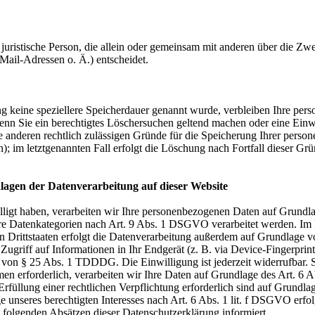
er juristische Person, die allein oder gemeinsam mit anderen über die Z
ail-Adressen o. Ä.) entscheidet.
g keine speziellere Speicherdauer genannt wurde, verbleiben Ihre per
Wenn Sie ein berechtigtes Löschersuchen geltend machen oder eine Einw
e anderen rechtlich zulässigen Gründe für die Speicherung Ihrer perso
); im letztgenannten Fall erfolgt die Löschung nach Fortfall dieser Grü
lagen der Datenverarbeitung auf dieser Website
illigt haben, verarbeiten wir Ihre personenbezogenen Daten auf Grundl
re Datenkategorien nach Art. 9 Abs. 1 DSGVO verarbeitet werden. Im F
 Drittstaaten erfolgt die Datenverarbeitung außerdem auf Grundlage v
ugriff auf Informationen in Ihr Endgerät (z. B. via Device-Fingerprinti
 von § 25 Abs. 1 TDDDG. Die Einwilligung ist jederzeit widerrufbar. S
n erforderlich, verarbeiten wir Ihre Daten auf Grundlage des Art. 6 
 Erfüllung einer rechtlichen Verpflichtung erforderlich sind auf Grundl
 unseres berechtigten Interesses nach Art. 6 Abs. 1 lit. f DSGVO erfolg
 folgenden Absätzen dieser Datenschutzerklärung informiert.