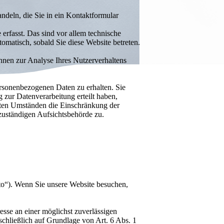
ndeln, die Sie in ein Kontaktformular
rfasst. Das sind vor allem technische
tomatisch, sobald Sie diese Website betreten.
önnen zur Analyse Ihres Nutzerverhaltens
ersonenbezogenen Daten zu erhalten. Sie
zur Datenverarbeitung erteilt haben,
mmten Umständen die Einschränkung der
zuständigen Aufsichtsbehörde zu.
rato“). Wenn Sie unsere Website besuchen,
esse an einer möglichst zuverlässigen
schließlich auf Grundlage von Art. 6 Abs. 1