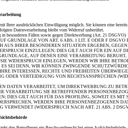
erarbeitung
t Ihrer ausdrücklichen Einwilligung möglich. Sie können eine bereits e
folgten Datenverarbeitung bleibt vom Widerruf unberührt.
g in besonderen Fällen sowie gegen Direktwerbung (Art. 21 DSGVO)
 GRUNDLAGE VON ART. 6 ABS. 1 LIT. E ODER F DSGVO 
CH AUS IHRER BESONDEREN SITUATION ERGEBEN, GEGEN
SPRUCH EINZULEGEN; DIES GILT AUCH FÜR EIN AUF 
TSGRUNDLAGE, AUF DENEN EINE VERARBEITUNG BERUHT,
IE WIDERSPRUCH EINLEGEN, WERDEN WIR IHRE BETR
 ES SEI DENN, WIR KÖNNEN ZWINGENDE SCHUTZWÜRDI
IHRE INTERESSEN, RECHTE UND FREIHEITEN ÜBERWIEG
 ODER VERTEIDIGUNG VON RECHTSANSPRÜCHEN (WIDER
 DATEN VERARBEITET, UM DIREKTWERBUNG ZU BETREI
DIE VERARBEITUNG SIE BETREFFENDER PERSONENBEZO
; DIES GILT AUCH FÜR DAS PROFILING, SOWEIT ES MI
IDERSPRECHEN, WERDEN IHRE PERSONENBEZOGENEN DA
VERWENDET (WIDERSPRUCH NACH ART. 21 ABS. 2 DSGV
sichts­behörde
ht den Betroffenen ein Beschwerderecht bei einer Aufsichtsbehörde, i