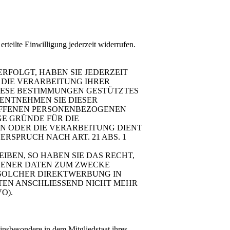
rteilte Einwilligung jederzeit widerrufen.
ERFOLGT, HABEN SIE JEDERZEIT
 DIE VERARBEITUNG IHRER
DIESE BESTIMMUNGEN GESTÜTZTES
 ENTNEHMEN SIE DIESER
OFFENEN PERSONENBEZOGENEN
GE GRÜNDE FÜR DIE
EN ODER DIE VERARBEITUNG DIENT
SPRUCH NACH ART. 21 ABS. 1
BEN, SO HABEN SIE DAS RECHT,
GENER DATEN ZUM ZWECKE
T SOLCHER DIREKTWERBUNG IN
TEN ANSCHLIESSEND NICHT MEHR
O).
nsbesondere in dem Mitgliedstaat ihres