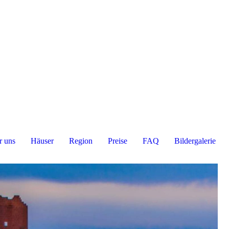
r uns
Häuser
Region
Preise
FAQ
Bildergalerie