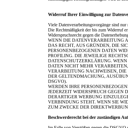
Widerruf Ihrer Einwilligung zur Datenv
Viele Datenverarbeitungsvorgänge sind nur mi
Die Rechtmäßigkeit der bis zum Widerruf er
Widerspruchsrecht gegen die Datenerhebun
WENN DIE DATENVERARBEITUNG AUF
DAS RECHT, AUS GRÜNDEN, DIE SI
PERSONENBEZOGENEN DATEN WIDER
PROFILING. DIE JEWEILIGE RECH
DATENSCHUTZERKLÄRUNG. WENN S
DATEN NICHT MEHR VERARBEITEN,
VERARBEITUNG NACHWEISEN, DIE 
DER GELTENDMACHUNG, AUSÜBUNG
DSGVO).
WERDEN IHRE PERSONENBEZOGENEN
JEDERZEIT WIDERSPRUCH GEGEN 
DERARTIGER WERBUNG EINZULEGEN
VERBINDUNG STEHT. WENN SIE W
ZUM ZWECKE DER DIREKTWERBUNG 
Beschwerde­recht bei der zuständigen Auf
Im Falle von Verstößen gegen die DSGVO ste