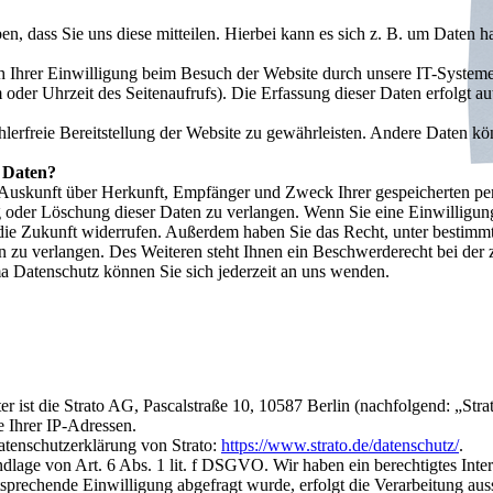
, dass Sie uns diese mitteilen. Hierbei kann es sich z. B. um Daten ha
Ihrer Einwilligung beim Besuch der Website durch unsere IT-Systeme e
 oder Uhrzeit des Seitenaufrufs). Die Erfassung dieser Daten erfolgt au
hlerfreie Bereitstellung der Website zu gewährleisten. Andere Daten k
r Daten?
ch Auskunft über Herkunft, Empfänger und Zweck Ihrer gespeicherten p
 oder Löschung dieser Daten zu verlangen. Wenn Sie eine Einwilligung 
r die Zukunft widerrufen. Außerdem haben Sie das Recht, unter besti
 zu verlangen. Des Weiteren steht Ihnen ein Beschwerderecht bei der 
 Datenschutz können Sie sich jederzeit an uns wenden.
ter ist die Strato AG, Pascalstraße 10, 10587 Berlin (nachfolgend: „St
e Ihrer IP-Adressen.
atenschutzerklärung von Strato:
https://www.strato.de/datenschutz/
.
lage von Art. 6 Abs. 1 lit. f DSGVO. Wir haben ein berechtigtes Inter
tsprechende Einwilligung abgefragt wurde, erfolgt die Verarbeitung aus